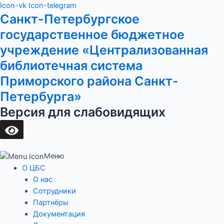
Перейти
Main
Icon-vk
Icon-telegram
Санкт-Петербургское
к
Menu
содержимому
государственное бюджетное
учреждение «Централизованная
библиотечная система
Приморского района Санкт-
Петербурга»
Версия для слабовидящих
Меню
О ЦБС
О нас
Сотрудники
Партнёры
Документация