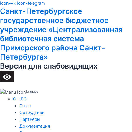
Перейти
Main
Icon-vk
Icon-telegram
Санкт-Петербургское
к
Menu
содержимому
государственное бюджетное
учреждение «Централизованная
библиотечная система
Приморского района Санкт-
Петербурга»
Версия для слабовидящих
Меню
О ЦБС
О нас
Сотрудники
Партнёры
Документация