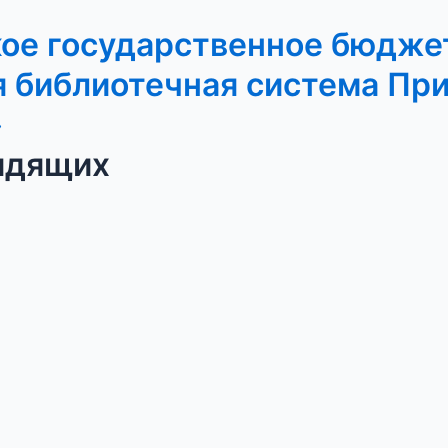
кое государственное бюдже
 библиотечная система Пр
»
идящих