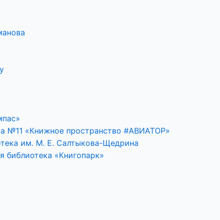
манова
у
мпас»
ка №11 «Книжное пространство #АВИАТОР»
тека им. М. Е. Салтыкова-Щедрина
я библиотека «Книгопарк»