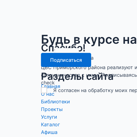
Будь в курсе н
Спасибо!
email
Подписка оформлена
Подписаться
ЦБС Приморского района реализуют и
Разделы сайта
сотрудничестве с ними. Подписываясь 
check
Главная
Я согласен на обработку моих п
О нас
Библиотеки
Проекты
Услуги
Каталог
Афиша