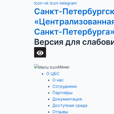
Перейти
Main
Icon-vk
Icon-telegram
Санкт-Петербургс
к
Menu
содержимому
«Централизованная
Санкт-Петербурга
Версия для слабов
Меню
О ЦБС
О нас
Сотрудники
Партнёры
Документация
Доступная среда
Отзывы