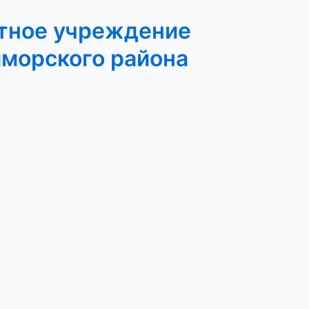
тное учреждение
иморского района