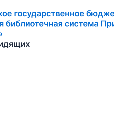
кое государственное бюдж
я библиотечная система Пр
»
видящих