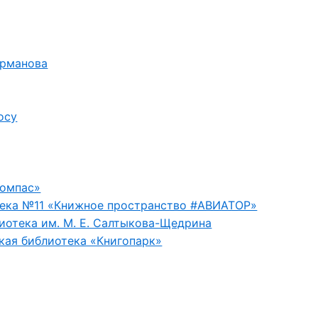
урманова
осу
Компас»
ека №11 «Книжное пространство #АВИАТОР»
иотека им. М. Е. Салтыкова-Щедрина
кая библиотека «Книгопарк»