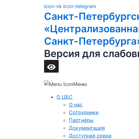
Перейти
Main
Icon-vk
Icon-telegram
к
Menu
Санкт-Петербургс
содержимому
«Централизованна
Санкт-Петербурга
Версия для слабо
Меню
О ЦБС
О нас
Сотрудники
Партнёры
Документация
Доступная среда