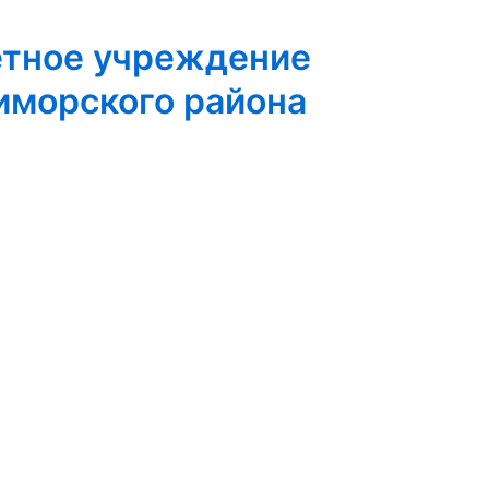
етное учреждение
иморского района