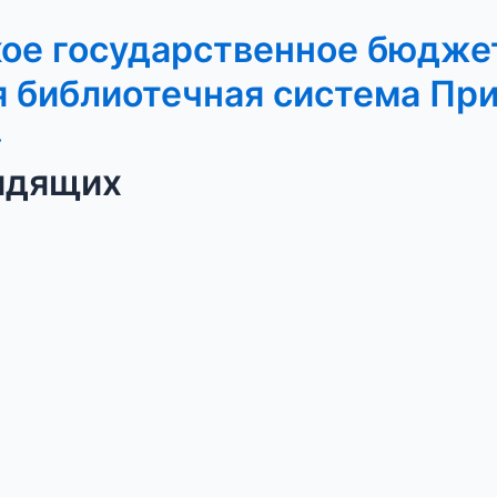
кое государственное бюдже
 библиотечная система Пр
»
идящих