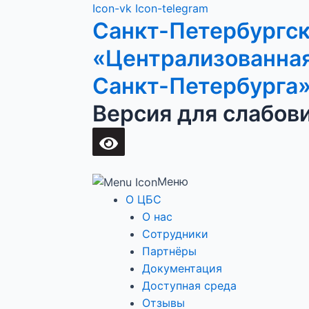
Перейти
Main
Icon-vk
Icon-telegram
Санкт-Петербургс
к
Menu
содержимому
«Централизованная
Санкт-Петербурга
Версия для слабов
Меню
О ЦБС
О нас
Сотрудники
Партнёры
Документация
Доступная среда
Отзывы