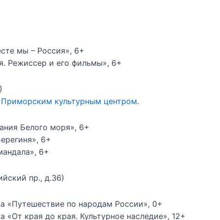
есте мы – Россия», 6+
ия. Режиссер и его фильмы», 6+
)
с
Приморским культурным центром
.
ания Белого моря», 6+
Берегиня», 6+
мандала», 6+
йский пр., д.36)
мма «Путешествие по народам России», 0+
а «От края до края. Культурное наследие», 12+