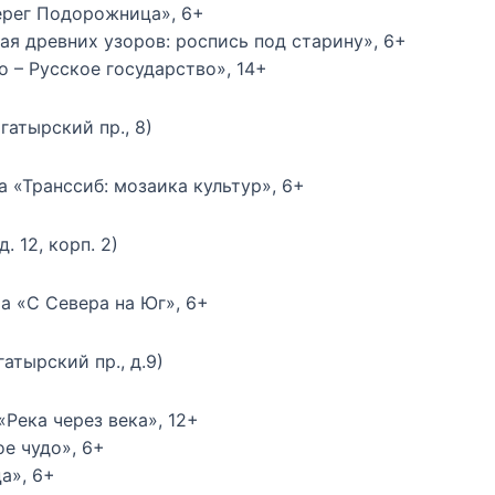
берег Подорожница», 6+
кая древних узоров: роспись под старину», 6+
во – Русское государство», 14+
гатырский пр., 8)
а «Транссиб: мозаика культур», 6+
. 12, корп. 2)
ма «С Севера на Юг», 6+
атырский пр., д.9)
«Река через века», 12+
ое чудо», 6+
а», 6+