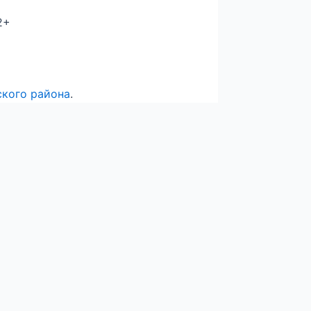
2+
кого района
.