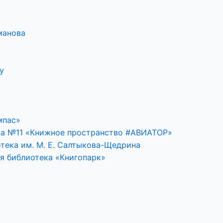
манова
у
мпас»
ка №11 «Книжное пространство #АВИАТОР»
тека им. М. Е. Салтыкова-Щедрина
я библиотека «Книгопарк»