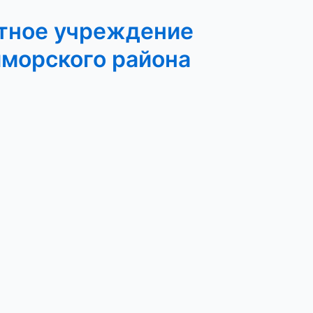
тное учреждение
иморского района