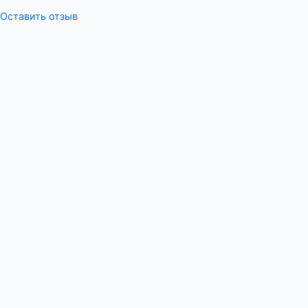
Оставить отзыв
Меню
Оставьте отзыв
ФИО
Сообщение
:Ваша оценка
Я согласен с
политикой конфиденциальности
Оставить отзыв