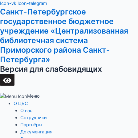
Перейти
Main
Icon-vk
Icon-telegram
Санкт-Петербургское
к
Menu
содержимому
государственное бюджетное
учреждение «Централизованная
библиотечная система
Приморского района Санкт-
Петербурга»
Версия для слабовидящих
Меню
О ЦБС
О нас
Сотрудники
Партнёры
Документация