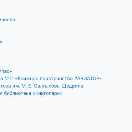
манова
у
мпас»
ка №11 «Книжное пространство #АВИАТОР»
тека им. М. Е. Салтыкова-Щедрина
я библиотека «Книгопарк»