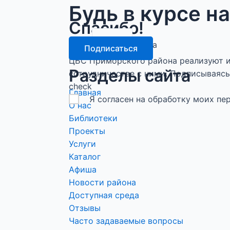
Будь в курсе н
Спасибо!
email
Подписка оформлена
Подписаться
ЦБС Приморского района реализуют и
Разделы сайта
сотрудничестве с ними. Подписываясь 
check
Главная
Я согласен на обработку моих п
О нас
Библиотеки
Проекты
Услуги
Каталог
Афиша
Новости района
Доступная среда
Отзывы
Часто задаваемые вопросы