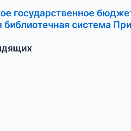
кое государственное бюдже
 библиотечная система Пр
»
идящих