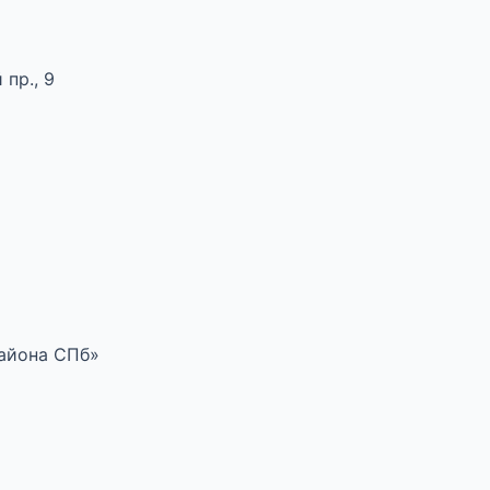
пр., 9
района СПб»