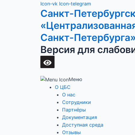
Перейти
Main
Icon-vk
Icon-telegram
Санкт-Петербургс
к
Menu
содержимому
«Централизованная
Санкт-Петербурга
Версия для слабов
Меню
О ЦБС
О нас
Сотрудники
Партнёры
Документация
Доступная среда
Отзывы