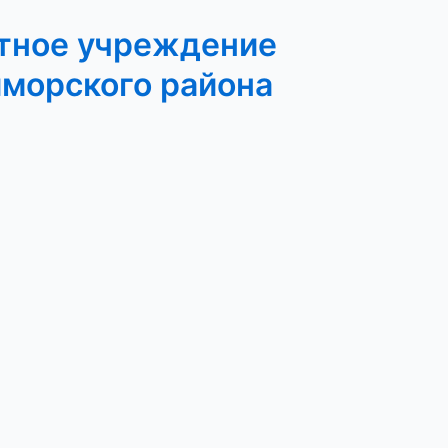
тное учреждение
иморского района