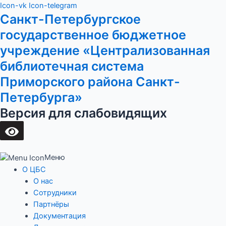
Перейти
Main
Icon-vk
Icon-telegram
Санкт-Петербургское
к
Menu
содержимому
государственное бюджетное
учреждение «Централизованная
библиотечная система
Приморского района Санкт-
Петербурга»
Версия для слабовидящих
Меню
О ЦБС
О нас
Сотрудники
Партнёры
Документация