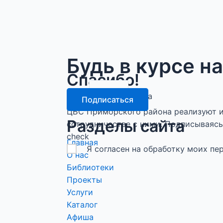
Будь в курсе н
Спасибо!
email
Подписка оформлена
Подписаться
ЦБС Приморского района реализуют и
Разделы сайта
сотрудничестве с ними. Подписываясь 
check
Главная
Я согласен на обработку моих п
О нас
Библиотеки
Проекты
Услуги
Каталог
Афиша