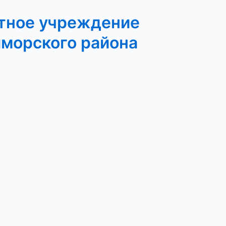
тное учреждение
иморского района