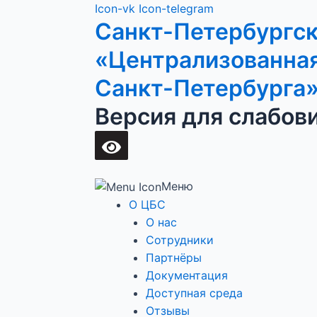
Перейти
Main
Icon-vk
Icon-telegram
Санкт-Петербургс
к
Menu
содержимому
«Централизованная
Санкт-Петербурга
Версия для слабов
Меню
О ЦБС
О нас
Сотрудники
Партнёры
Документация
Доступная среда
Отзывы