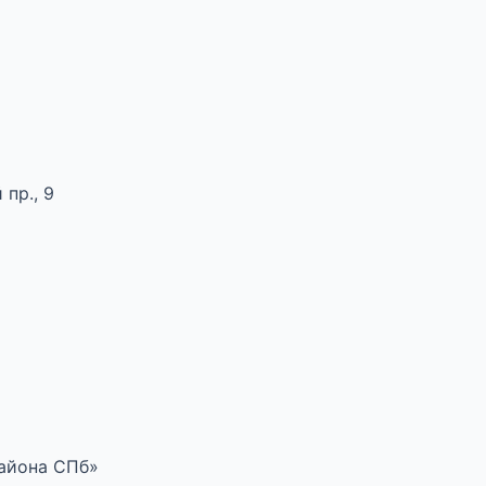
пр., 9
района СПб»