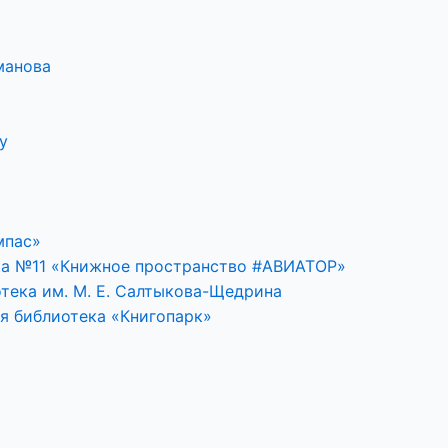
манова
у
мпас»
ка №11 «Книжное пространство #АВИАТОР»
тека им. М. Е. Салтыкова-Щедрина
я библиотека «Книгопарк»