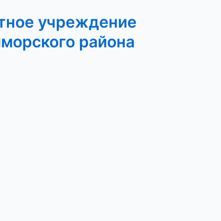
тное учреждение
иморского района