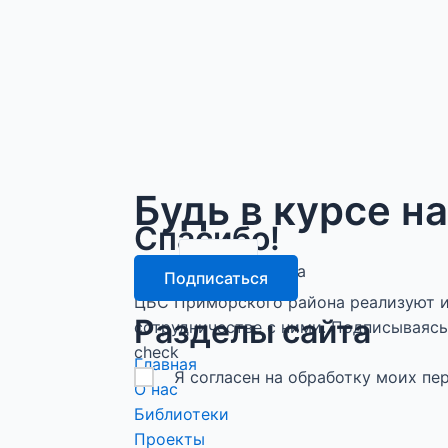
Будь в курсе н
Спасибо!
email
Подписка оформлена
Подписаться
ЦБС Приморского района реализуют и
Разделы сайта
сотрудничестве с ними. Подписываясь 
check
Главная
Я согласен на обработку моих п
О нас
Библиотеки
Проекты