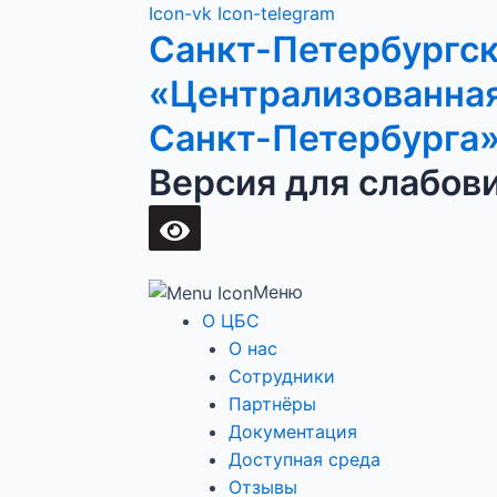
Перейти
Main
Icon-vk
Icon-telegram
Санкт-Петербургс
к
Menu
содержимому
«Централизованная
Санкт-Петербурга
Версия для слабов
Меню
О ЦБС
О нас
Сотрудники
Партнёры
Документация
Доступная среда
Отзывы