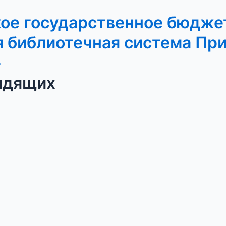
кое государственное бюдже
 библиотечная система Пр
»
идящих