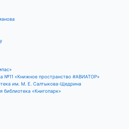
манова
у
мпас»
ка №11 «Книжное пространство #АВИАТОР»
тека им. М. Е. Салтыкова-Щедрина
я библиотека «Книгопарк»