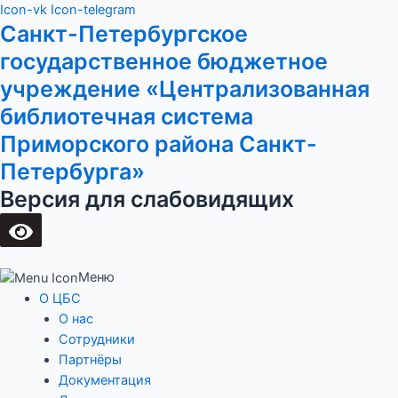
Перейти
Main
Icon-vk
Icon-telegram
Санкт-Петербургское
к
Menu
содержимому
государственное бюджетное
учреждение «Централизованная
библиотечная система
Приморского района Санкт-
Петербурга»
Версия для слабовидящих
Меню
О ЦБС
О нас
Сотрудники
Партнёры
Документация