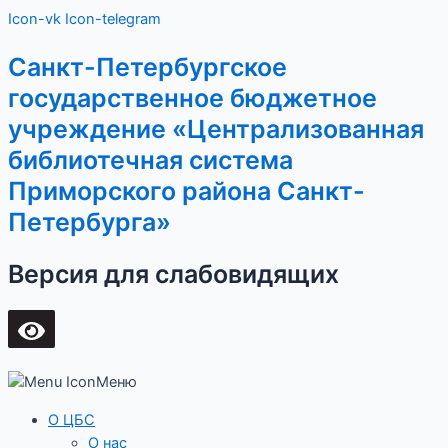
Перейти
Main
Icon-vk
Icon-telegram
к
Menu
содержимому
Санкт-Петербургское
государственное бюджетное
учреждение «Централизованная
библиотечная система
Приморского района Санкт-
Петербурга»
Версия для слабовидящих
Меню
О ЦБС
О нас