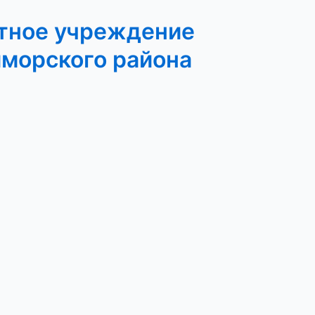
тное учреждение
иморского района