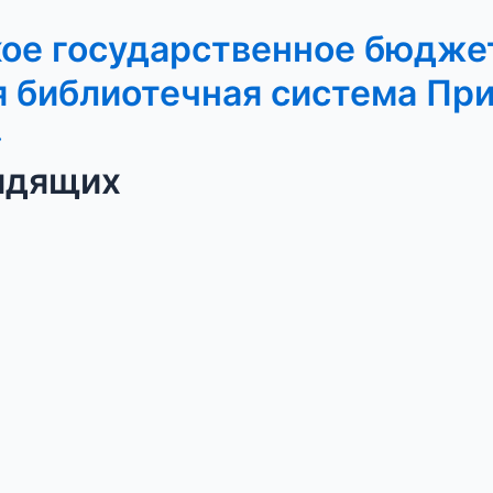
кое государственное бюдже
 библиотечная система Пр
»
идящих