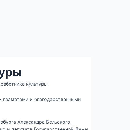
туры
работника культуры.
и грамотами и благодарственными
рбурга Александра Бельского,
ко и депутата Государственной Думы