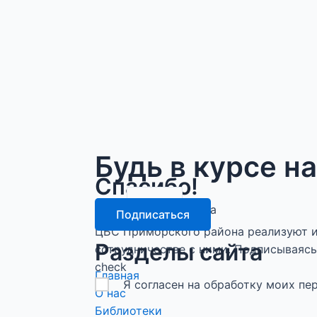
Будь в курсе н
Спасибо!
email
Подписка оформлена
Подписаться
ЦБС Приморского района реализуют и
Разделы сайта
сотрудничестве с ними. Подписываясь 
check
Главная
Я согласен на обработку моих п
О нас
Библиотеки