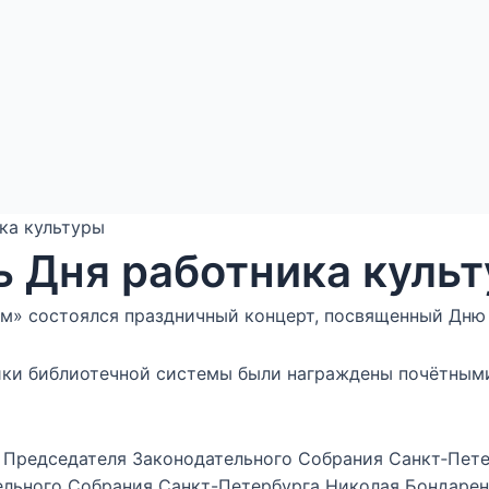
ика культуры
ь Дня работника куль
м» состоялся праздничный концерт, посвященный Дню 
ики библиотечной системы были награждены почётным
 Председателя Законодательного Собрания Санкт‑Пете
ельного Собрания Санкт-Петербурга Николая Бондарен