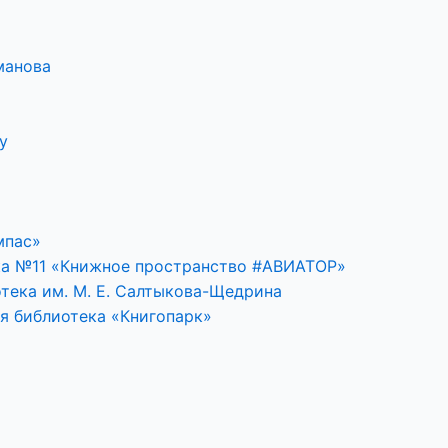
манова
у
мпас»
ка №11 «Книжное пространство #АВИАТОР»
тека им. М. Е. Салтыкова-Щедрина
я библиотека «Книгопарк»