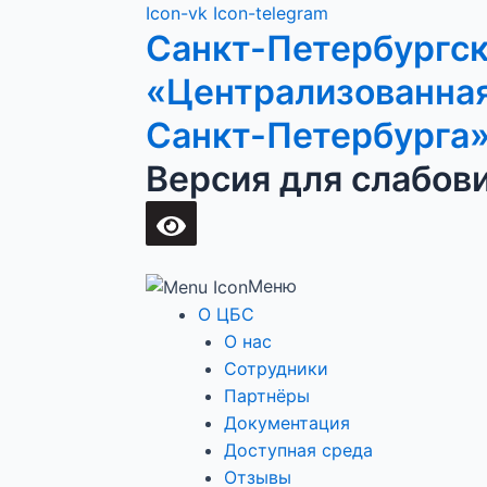
Перейти
Main
Icon-vk
Icon-telegram
Санкт-Петербургс
к
Menu
содержимому
«Централизованная
Санкт-Петербурга
Версия для слабов
Меню
О ЦБС
О нас
Сотрудники
Партнёры
Документация
Доступная среда
Отзывы