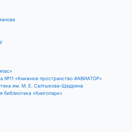
манова
у
мпас»
ка №11 «Книжное пространство #АВИАТОР»
тека им. М. Е. Салтыкова-Щедрина
я библиотека «Книгопарк»