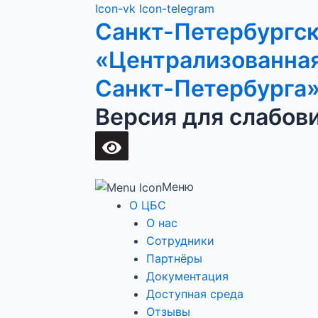
Перейти
Main
Icon-vk
Icon-telegram
Санкт-Петербургс
к
Menu
содержимому
«Централизованная
Санкт-Петербурга
Версия для слабов
Меню
О ЦБС
О нас
Сотрудники
Партнёры
Документация
Доступная среда
Отзывы