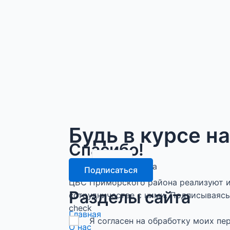
Будь в курсе н
Спасибо!
email
Подписка оформлена
Подписаться
ЦБС Приморского района реализуют и
Разделы сайта
сотрудничестве с ними. Подписываясь 
check
Главная
Я согласен на обработку моих п
О нас