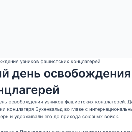
ждения узников фашистских концлагерей
 день освобождения
нцлагерей
нь освобождения узников фашистских концлагерей. Да
ники концлагеря Бухенвальд во главе с интернационал
герь и удерживали его до прихода союзных войск.