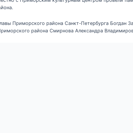
естно с Приморским культурным центром провели пам
йона.
лавы Приморского района Санкт-Петербурга Богдан З
Приморского района Смирнова Александра Владимиров