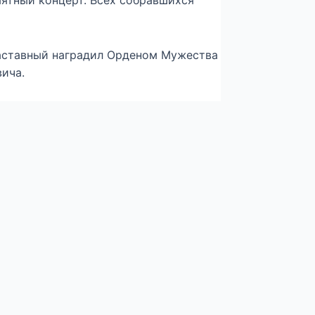
ятный концерт. Всех собравшихся
аставный наградил Орденом Мужества
ича.