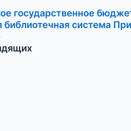
кое государственное бюдже
 библиотечная система Пр
»
идящих