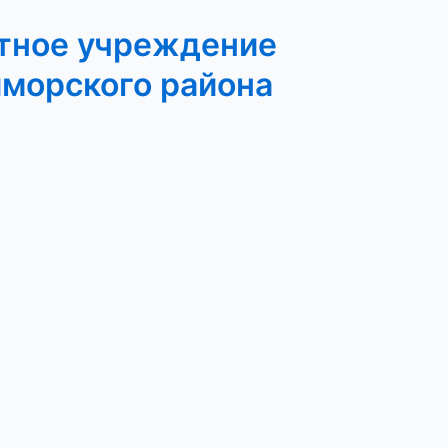
тное учреждение
иморского района