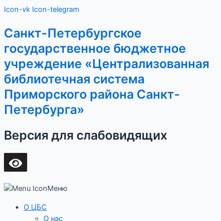
Перейти
Main
Icon-vk
Icon-telegram
к
Menu
содержимому
Санкт-Петербургское
государственное бюджетное
учреждение «Централизованная
библиотечная система
Приморского района Санкт-
Петербурга»
Версия для слабовидящих
Меню
О ЦБС
О нас