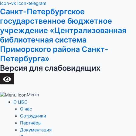
Перейти
Main
Icon-vk
Icon-telegram
Санкт-Петербургское
к
Menu
содержимому
государственное бюджетное
учреждение «Централизованная
библиотечная система
Приморского района Санкт-
Петербурга»
Версия для слабовидящих
Меню
О ЦБС
О нас
Сотрудники
Партнёры
Документация