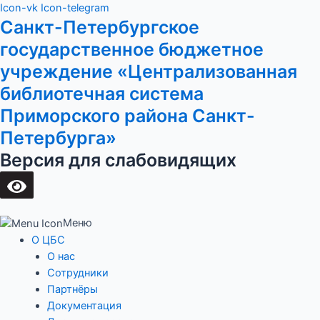
Перейти
Main
Icon-vk
Icon-telegram
Санкт-Петербургское
к
Menu
содержимому
государственное бюджетное
учреждение «Централизованная
библиотечная система
Приморского района Санкт-
Петербурга»
Версия для слабовидящих
Меню
О ЦБС
О нас
Сотрудники
Партнёры
Документация