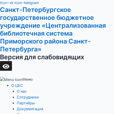
Перейти
Main
Icon-vk
Icon-telegram
Санкт-Петербургское
к
Menu
содержимому
государственное бюджетное
учреждение «Централизованная
библиотечная система
Приморского района Санкт-
Петербурга»
Версия для слабовидящих
Меню
О ЦБС
О нас
Сотрудники
Партнёры
Документация