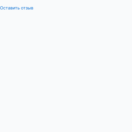
Оставить отзыв
Меню
Оставьте отзыв
ФИО
Сообщение
:Ваша оценка
Я согласен с
политикой конфиденциальности
Оставить отзыв