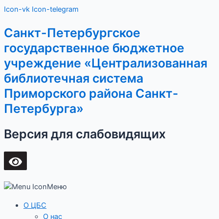
Перейти
Main
Icon-vk
Icon-telegram
к
Menu
содержимому
Санкт-Петербургское
государственное бюджетное
учреждение «Централизованная
библиотечная система
Приморского района Санкт-
Петербурга»
Версия для слабовидящих
Меню
О ЦБС
О нас