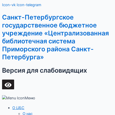
Перейти
Main
Icon-vk
Icon-telegram
к
Menu
содержимому
Санкт-Петербургское
государственное бюджетное
учреждение «Централизованная
библиотечная система
Приморского района Санкт-
Петербурга»
Версия для слабовидящих
Меню
О ЦБС
О нас