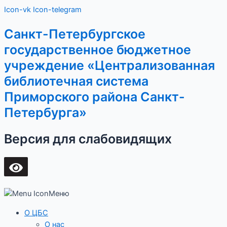
Перейти
Main
Icon-vk
Icon-telegram
к
Menu
содержимому
Санкт-Петербургское
государственное бюджетное
учреждение «Централизованная
библиотечная система
Приморского района Санкт-
Петербурга»
Версия для слабовидящих
Меню
О ЦБС
О нас