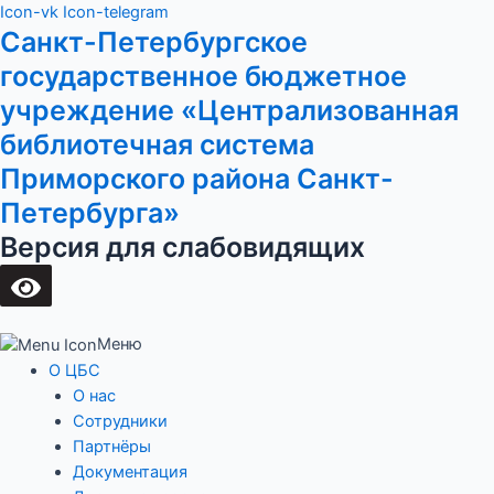
Перейти
Main
Icon-vk
Icon-telegram
Санкт-Петербургское
к
Menu
содержимому
государственное бюджетное
учреждение «Централизованная
библиотечная система
Приморского района Санкт-
Петербурга»
Версия для слабовидящих
Меню
О ЦБС
О нас
Сотрудники
Партнёры
Документация