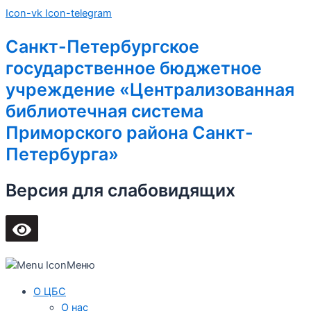
Перейти
Main
Icon-vk
Icon-telegram
к
Menu
содержимому
Санкт-Петербургское
государственное бюджетное
учреждение «Централизованная
библиотечная система
Приморского района Санкт-
Петербурга»
Версия для слабовидящих
Меню
О ЦБС
О нас