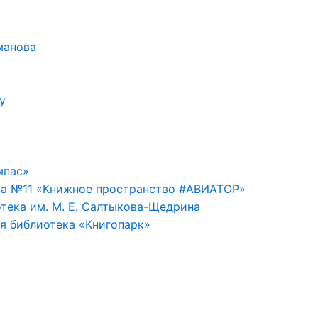
манова
у
мпас»
ка №11 «Книжное пространство #АВИАТОР»
тека им. М. Е. Салтыкова-Щедрина
я библиотека «Книгопарк»