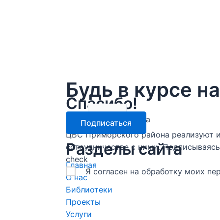
Будь в курсе н
Спасибо!
email
Подписка оформлена
Подписаться
ЦБС Приморского района реализуют и
Разделы сайта
сотрудничестве с ними. Подписываясь 
check
Главная
Я согласен на обработку моих п
О нас
Библиотеки
Проекты
Услуги