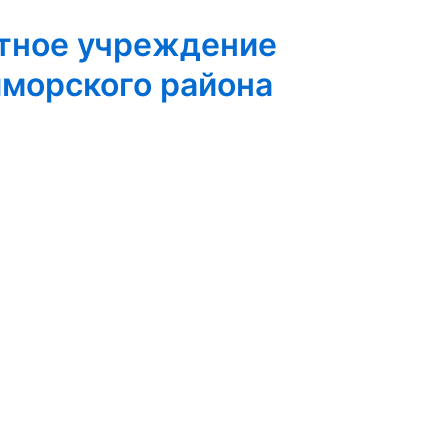
тное учреждение
иморского района