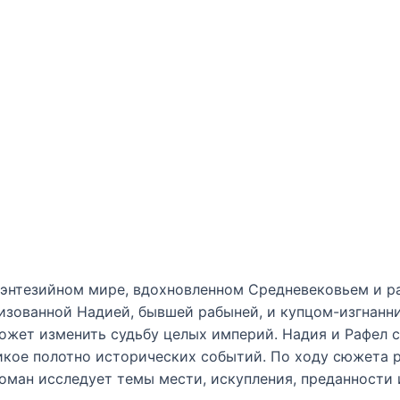
фэнтезийном мире, вдохновленном Средневековьем и 
низованной Надией, бывшей рабыней, и купцом-изгнан
может изменить судьбу целых империй. Надия и Рафел 
ликое полотно исторических событий. По ходу сюжета 
оман исследует темы мести, искупления, преданности 