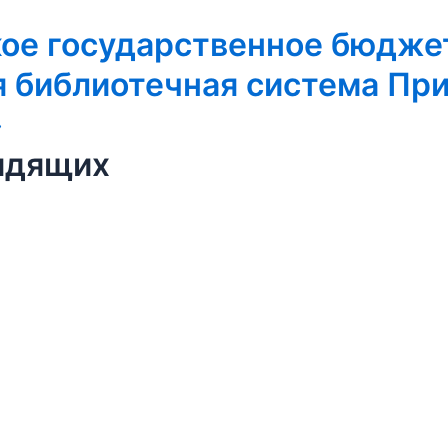
кое государственное бюдже
 библиотечная система Пр
»
идящих