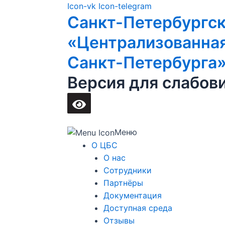
Перейти
Main
Icon-vk
Icon-telegram
Санкт-Петербургс
к
Menu
содержимому
«Централизованная
Санкт-Петербурга
Версия для слабов
Меню
О ЦБС
О нас
Сотрудники
Партнёры
Документация
Доступная среда
Отзывы