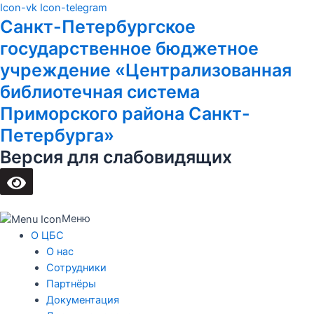
Перейти
Main
Icon-vk
Icon-telegram
Санкт-Петербургское
к
Menu
содержимому
государственное бюджетное
учреждение «Централизованная
библиотечная система
Приморского района Санкт-
Петербурга»
Версия для слабовидящих
Меню
О ЦБС
О нас
Сотрудники
Партнёры
Документация