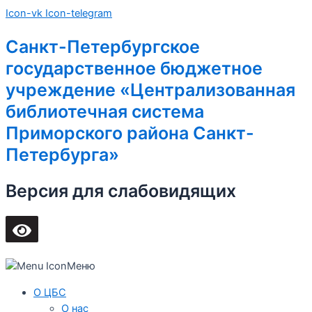
Перейти
Main
Icon-vk
Icon-telegram
к
Menu
содержимому
Санкт-Петербургское
государственное бюджетное
учреждение «Централизованная
библиотечная система
Приморского района Санкт-
Петербурга»
Версия для слабовидящих
Меню
О ЦБС
О нас