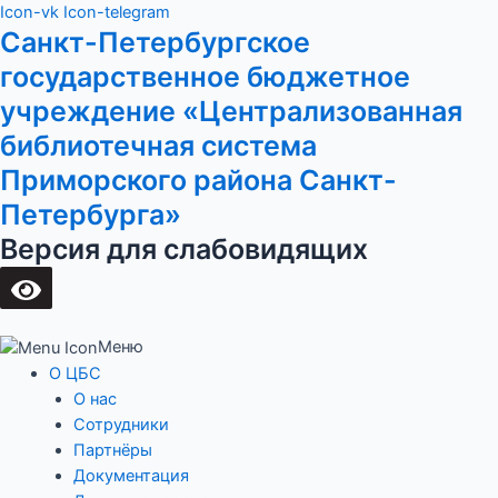
Перейти
Main
Icon-vk
Icon-telegram
Санкт-Петербургское
к
Menu
содержимому
государственное бюджетное
учреждение «Централизованная
библиотечная система
Приморского района Санкт-
Петербурга»
Версия для слабовидящих
Меню
О ЦБС
О нас
Сотрудники
Партнёры
Документация