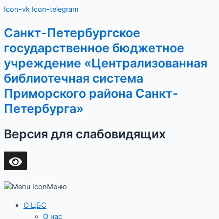
Перейти
Main
Icon-vk
Icon-telegram
к
Menu
содержимому
Санкт-Петербургское
государственное бюджетное
учреждение «Централизованная
библиотечная система
Приморского района Санкт-
Петербурга»
Версия для слабовидящих
Меню
О ЦБС
О нас